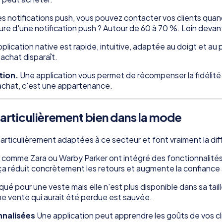
s notifications push, vous pouvez contacter vos clients quand 
rture d'une notification push ? Autour de 60 à 70 %. Loin devant
plication native est rapide, intuitive, adaptée au doigt et au
'achat disparaît.
tion.
Une application vous permet de récompenser la fidélité, d
 achat, c'est une appartenance.
particulièrement bien dans la mode
particulièrement adaptées à ce secteur et font vraiment la di
omme Zara ou Warby Parker ont intégré des fonctionnalités 
ça réduit concrètement les retours et augmente la confiance à
qué pour une veste mais elle n'est plus disponible dans sa taille
une vente qui aurait été perdue est sauvée.
nnalisées
Une application peut apprendre les goûts de vos cli