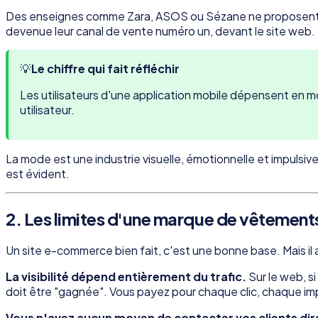
Des enseignes comme Zara, ASOS ou Sézane ne proposent pas 
devenue leur canal de vente numéro un, devant le site web.
💡
Le chiffre qui fait réfléchir
Les utilisateurs d'une application mobile dépensent en mo
utilisateur.
La mode est une industrie visuelle, émotionnelle et impulsive
est évident.
2. Les limites d'une marque de vêtement
Un site e-commerce bien fait, c'est une bonne base. Mais i
La visibilité dépend entièrement du trafic.
Sur le web, si
doit être "gagnée". Vous payez pour chaque clic, chaque im
Vous n'avez aucun moyen de contacter vos clients di