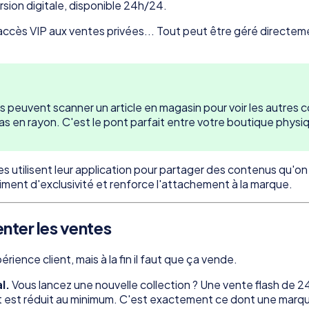
rsion digitale, disponible 24h/24.
ccès VIP aux ventes privées... Tout peut être géré directeme
euvent scanner un article en magasin pour voir les autres colo
pas en rayon. C'est le pont parfait entre votre boutique physi
tilisent leur application pour partager des contenus qu'on ne 
timent d'exclusivité et renforce l'attachement à la marque.
ter les ventes
rience client, mais à la fin il faut que ça vende.
l.
Vous lancez une nouvelle collection ? Une vente flash de 24
'achat est réduit au minimum. C'est exactement ce dont une mar