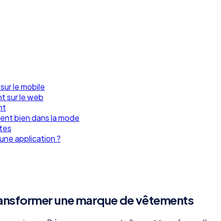
sur le mobile
t sur le web
nt
ment bien dans la mode
tes
 une application ?
ransformer une marque de vêtements