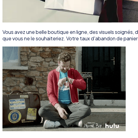
Vous avez une belle boutique en ligne, des visuels soignés,
que vous ne le souhaiteriez. Votre taux d'abandon de panier 