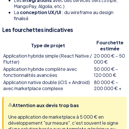
Les
intégrations
avec des services tiers (Stripe,
MangoPay, Algolia, etc.)
La
conception UX/UI
: du wireframe au design
finalisé
Les fourchettes indicatives
Fourchette
Type de projet
estimée
Application hybride simple (React Native /
20 000 € – 50
Flutter)
000 €
Application hybride complète avec
50 000 € –
fonctionnalités avancées
120 000 €
Application native double (iOS + Android)
80 000 € –
avec marketplace complexe
200 000 € +
⚠️
Attention aux devis trop bas
Une application de marketplace à 5 000 € en
développement "sur mesure", c'est souvent le signe
d'une solution basée sur un template générique ou